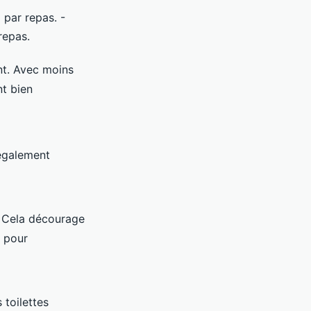
 par repas. -
repas.
nt. Avec moins
nt bien
également
. Cela décourage
e pour
toilettes