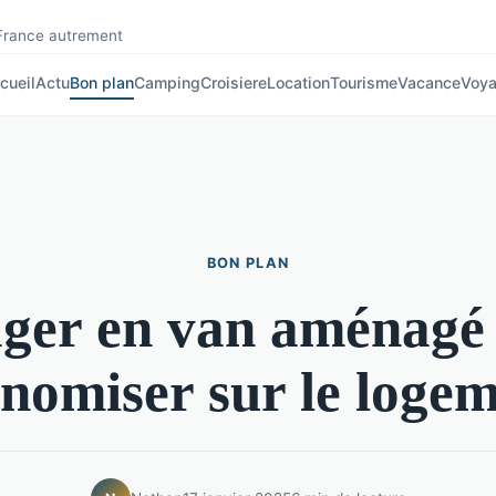
 France autrement
cueil
Actu
Bon plan
Camping
Croisiere
Location
Tourisme
Vacance
Voy
BON PLAN
ger en van aménagé
nomiser sur le loge