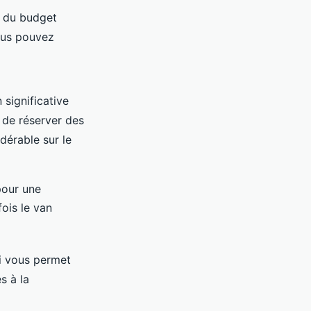
n du budget
ous pouvez
significative
 de réserver des
dérable sur le
pour une
ois le van
ui vous permet
s à la