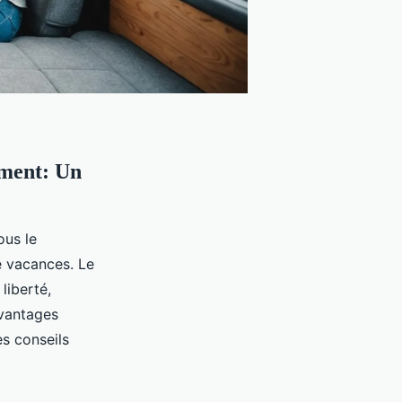
ment: Un
ous le
e vacances. Le
liberté,
avantages
s conseils