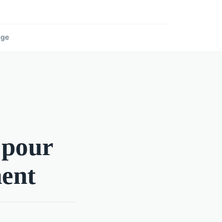
age
 pour
ment