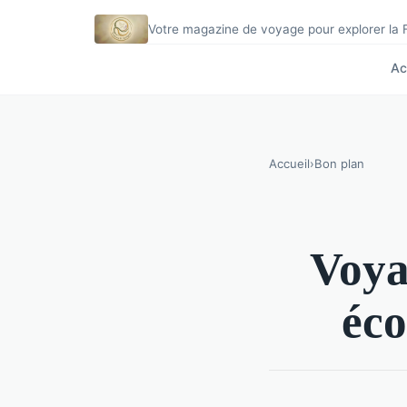
Votre magazine de voyage pour explorer la
Ac
Accueil
›
Bon plan
Voya
éco