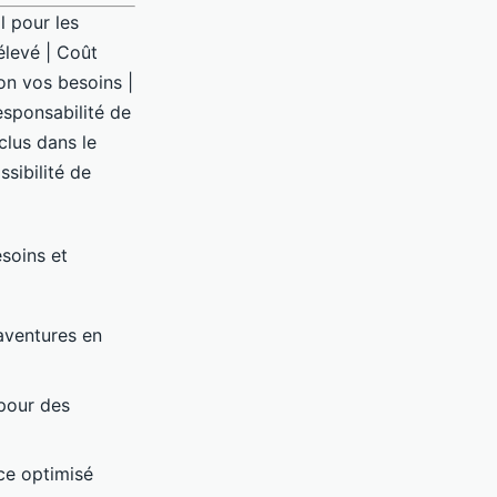
l pour les
 élevé | Coût
lon vos besoins |
esponsabilité de
clus dans le
ssibilité de
soins et
 aventures en
pour des
ce optimisé