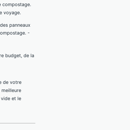
de compostage.
re voyage.
à des panneaux
 compostage. -
e budget, de la
e de votre
 meilleure
vide et le