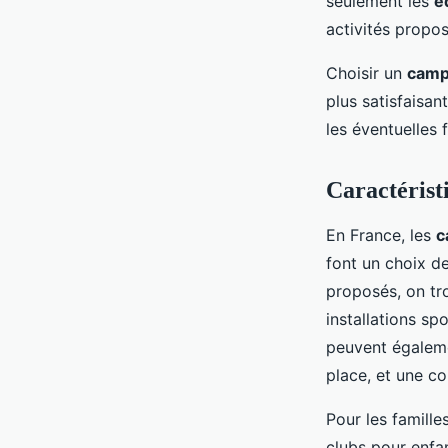
seulement les
é
activités propo
Choisir un
camp
plus satisfaisan
les éventuelles 
Caractérist
En France, les
c
font un choix de
proposés, on tro
installations sp
peuvent égalem
place, et une co
Pour les famill
clubs pour enfa