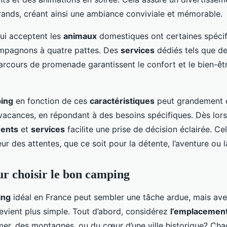
grands, créant ainsi une ambiance conviviale et mémorable.
ui acceptent les
animaux
domestiques ont certaines spécif
compagnons à quatre pattes. Des
services
dédiés tels que de
arcours de promenade garantissent le confort et le bien-êt
ing
en fonction de ces
caractéristiques
peut grandement e
vacances, en répondant à des besoins spécifiques. Dès lors,
ents
et
services
facilite une prise de décision éclairée. Ce
eur des attentes, que ce soit pour la détente, l’aventure ou l
ur choisir le bon camping
ing
idéal en France peut sembler une tâche ardue, mais av
devient plus simple. Tout d’abord, considérez
l’emplacemen
 mer, des montagnes, ou du cœur d’une ville historique? Cha