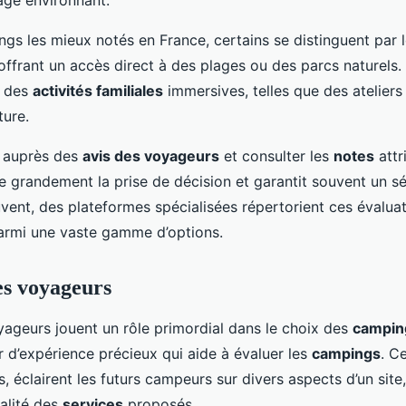
ge environnant.
gs les mieux notés en France, certains se distinguent par l
offrant un accès direct à des plages ou des parcs naturels.
r des
activités familiales
immersives, telles que des ateliers
ture.
r auprès des
avis des voyageurs
et consulter les
notes
attr
e grandement la prise de décision et garantit souvent un sé
ent, des plateformes spécialisées répertorient ces évaluat
 parmi une vaste gamme d’options.
es voyageurs
ageurs jouent un rôle primordial dans le choix des
campin
r d’expérience précieux qui aide à évaluer les
campings
. C
s, éclairent les futurs campeurs sur divers aspects d’un site,
ualité des
services
proposés.