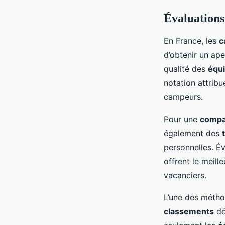
Évaluations
En France, les
c
d’obtenir un ape
qualité des
équ
notation attrib
campeurs.
Pour une
compa
également des
personnelles. É
offrent le meill
vacanciers.
L’une des métho
classements
dé