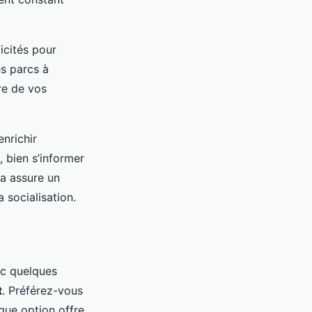
icités pour
s parcs à
re de vos
nrichir
 bien s’informer
la assure un
a socialisation.
ec quelques
t
. Préférez-vous
que option offre