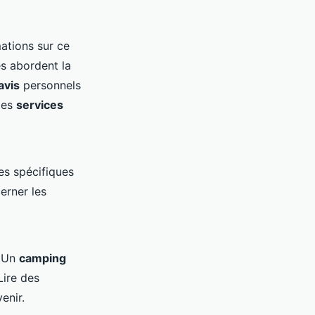
mations sur ce
es abordent la
avis
personnels
des
services
es spécifiques
erner les
. Un
camping
Lire des
enir.