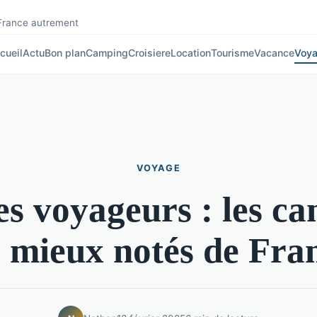
 France autrement
cueil
Actu
Bon plan
Camping
Croisiere
Location
Tourisme
Vacance
Voy
VOYAGE
es voyageurs : les c
s mieux notés de Fra