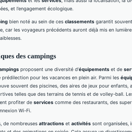
quipements
et les
services
, mais aussi la localisation, la d
sées, et l’engagement écologique.
ing
bien noté au sein de ces
classements
garantit souven
te, car les voyageurs précédents auront déjà mis en lumière
faiblesses.
iques des campings
ampings
proposent une diversité d’
équipements
et de
ser
 prédilection pour les vacances en plein air. Parmi les
équi
uve souvent des piscines, des aires de jeux pour enfants, 
ortives telles que des terrains de tennis et de volley-ball. 
ent profiter de
services
comme des restaurants, des super
nnexion Wi-Fi.
es, de nombreuses
attractions
et
activités
sont organisées, i
nts et des animations en soirée. Cela assure un divertissem