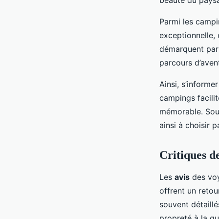
beauté du paysa
Parmi les campin
exceptionnelle, 
démarquent pa
parcours d’aven
Ainsi, s’informe
campings facilit
mémorable. Souv
ainsi à choisir
Critiques d
Les
avis
des voy
offrent un retou
souvent détaillé
propreté à la q