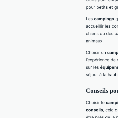
pour petits et 
Les
campings
q
accueillir les 
chiens ou des p
animaux.
Choisir un
camp
l’expérience de 
sur les
équipem
séjour à la haut
Conseils po
Choisir le
camp
conseils
, cela 
être près de la