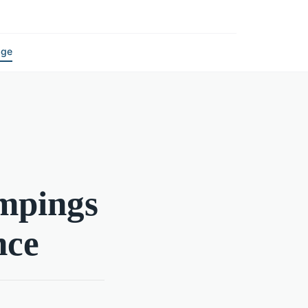
age
ampings
nce