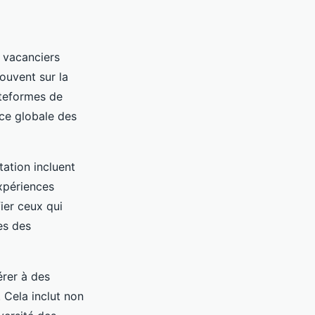
x vacanciers
ouvent sur la
lateformes de
ence globale des
tation incluent
xpériences
ier ceux qui
es des
érer à des
 Cela inclut non