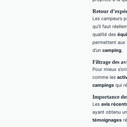
Retour d’expér
Les campeurs p
qu’il faut réell
qualité des
équ
permettent aux 
d’un
camping
.
Filtrage des avi
Pour mieux s’orie
comme les
acti
campings
qui r
Importance des
Les
avis récent
ayant obtenu une
témoignages
ré